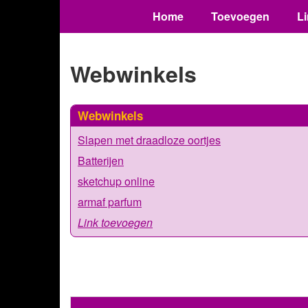
Home
Toevoegen
L
Webwinkels
Webwinkels
Slapen met draadloze oortjes
Batterijen
sketchup online
armaf parfum
Link toevoegen